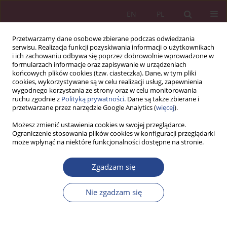
EN
PL
Przetwarzamy dane osobowe zbierane podczas odwiedzania
serwisu. Realizacja funkcji pozyskiwania informacji o użytkownikach
i ich zachowaniu odbywa się poprzez dobrowolnie wprowadzone w
formularzach informacje oraz zapisywanie w urządzeniach
końcowych plików cookies (tzw. ciasteczka). Dane, w tym pliki
cookies, wykorzystywane są w celu realizacji usług, zapewnienia
wygodnego korzystania ze strony oraz w celu monitorowania
ruchu zgodnie z
Polityką prywatności
. Dane są także zbierane i
3/2023 vol. 18
przetwarzane przez narzędzie Google Analytics (
więcej
).
Możesz zmienić ustawienia cookies w swojej przeglądarce.
ARTYKUŁ PRZEGLĄDOWY
Ograniczenie stosowania plików cookies w konfiguracji przeglądarki
może wpłynąć na niektóre funkcjonalności dostępne na stronie.
Problemy cyfryzacji w
Zgadzam się
instytucjach szkolnictwa
Nie zgadzam się
wyższego
1
Inna Kulish