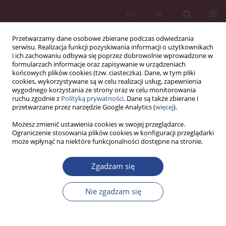
EN
PL
Przetwarzamy dane osobowe zbierane podczas odwiedzania
serwisu. Realizacja funkcji pozyskiwania informacji o użytkownikach
i ich zachowaniu odbywa się poprzez dobrowolnie wprowadzone w
formularzach informacje oraz zapisywanie w urządzeniach
końcowych plików cookies (tzw. ciasteczka). Dane, w tym pliki
cookies, wykorzystywane są w celu realizacji usług, zapewnienia
wygodnego korzystania ze strony oraz w celu monitorowania
ruchu zgodnie z
Polityką prywatności
. Dane są także zbierane i
Autor
Natalia Zawierucha
przetwarzane przez narzędzie Google Analytics (
więcej
).
Możesz zmienić ustawienia cookies w swojej przeglądarce.
Ograniczenie stosowania plików cookies w konfiguracji przeglądarki
ARTYKUŁ ORYGINALNY
może wpłynąć na niektóre funkcjonalności dostępne na stronie.
Skuteczna strategia utrzymania ruchu na
przykładzie przedsiębiorstwa z branży
Zgadzam się
produkcyjnej
Nie zgadzam się
Natalia Zawierucha
NSZ 2025;20(1):135-156
DOI
:
https://doi.org/10.37055/nsz/207079