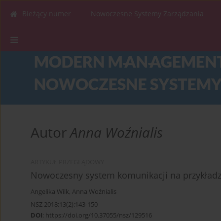
Bieżący numer
Nowoczesne Systemy Zarządzania
Autor
Anna Woźnialis
ARTYKUŁ PRZEGLĄDOWY
Nowoczesny system komunikacji na przykładzie
Angelika Wilk
,
Anna Woźnialis
NSZ 2018;13(2):143-150
DOI
:
https://doi.org/10.37055/nsz/129516