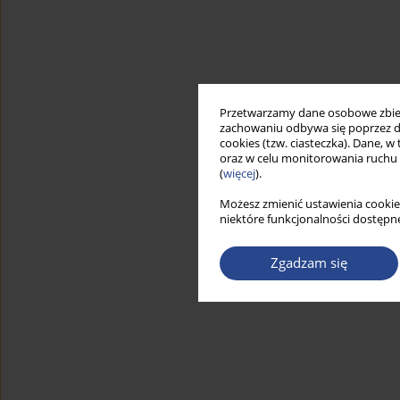
Przetwarzamy dane osobowe zbiera
zachowaniu odbywa się poprzez d
cookies (tzw. ciasteczka). Dane, w
oraz w celu monitorowania ruchu
(
więcej
).
Możesz zmienić ustawienia cookie
niektóre funkcjonalności dostępne
Zgadzam się