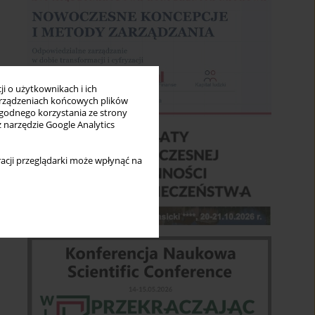
i o użytkownikach i ich
rządzeniach końcowych plików
wygodnego korzystania ze strony
z narzędzie Google Analytics
acji przeglądarki może wpłynąć na