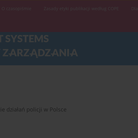
O czasopiśmie
Zasady etyki publikacji według COPE
Dl
 działań policji w Polsce