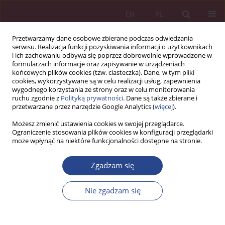
EN
PL
Przetwarzamy dane osobowe zbierane podczas odwiedzania
serwisu. Realizacja funkcji pozyskiwania informacji o użytkownikach
i ich zachowaniu odbywa się poprzez dobrowolnie wprowadzone w
formularzach informacje oraz zapisywanie w urządzeniach
końcowych plików cookies (tzw. ciasteczka). Dane, w tym pliki
cookies, wykorzystywane są w celu realizacji usług, zapewnienia
wygodnego korzystania ze strony oraz w celu monitorowania
ruchu zgodnie z
Polityką prywatności
. Dane są także zbierane i
Autor
Patryk WASIUK
przetwarzane przez narzędzie Google Analytics (
więcej
).
Możesz zmienić ustawienia cookies w swojej przeglądarce.
Ograniczenie stosowania plików cookies w konfiguracji przeglądarki
ARTYKUŁ PRZEGLĄDOWY
może wpłynąć na niektóre funkcjonalności dostępne na stronie.
INNOWACYJNY MODEL BIZNESOWY JAKO
DETERMINANTA EFEKTYWNEGO ZARZĄDZANIA
Zgadzam się
PRZEDSIĘBIORSTWEM
Nie zgadzam się
Patryk WASIUK
NSZ 2017;12(3):95-105
DOI
:
https://doi.org/10.37055/nsz/129414