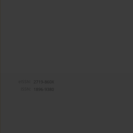
eISSN:
2719-860X
ISSN:
1896-9380