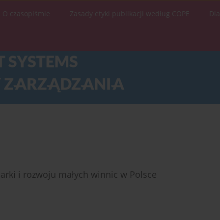
O czasopiśmie
Zasady etyki publikacji według COPE
Dl
rki i rozwoju małych winnic w Polsce