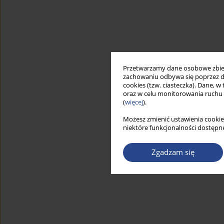
Przetwarzamy dane osobowe zbiera
zachowaniu odbywa się poprzez d
cookies (tzw. ciasteczka). Dane, w
oraz w celu monitorowania ruchu
(
więcej
).
Możesz zmienić ustawienia cookie
niektóre funkcjonalności dostępne
Zgadzam się