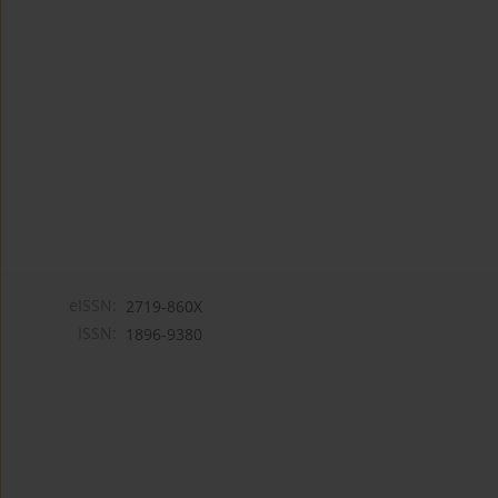
eISSN:
2719-860X
ISSN:
1896-9380