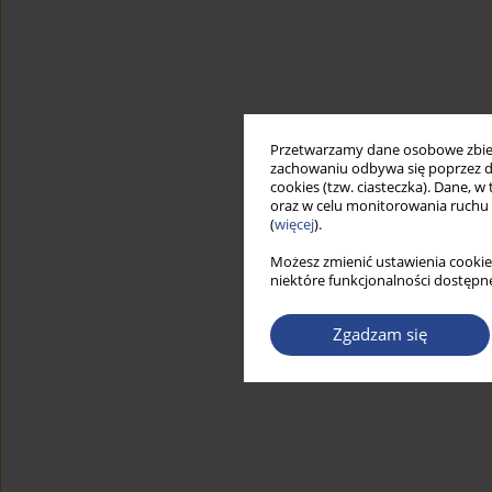
Przetwarzamy dane osobowe zbiera
zachowaniu odbywa się poprzez d
cookies (tzw. ciasteczka). Dane, w
oraz w celu monitorowania ruchu
(
więcej
).
Możesz zmienić ustawienia cookie
niektóre funkcjonalności dostępne
Zgadzam się