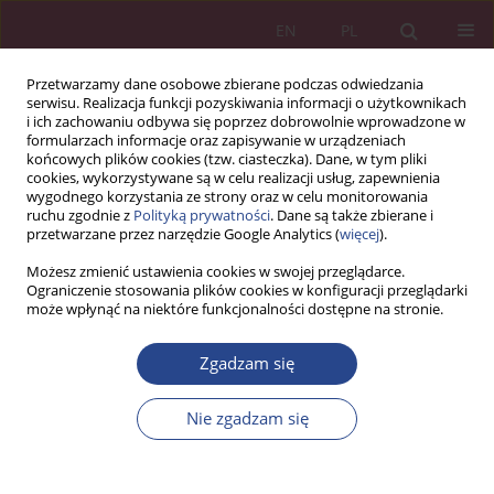
EN
PL
Przetwarzamy dane osobowe zbierane podczas odwiedzania
serwisu. Realizacja funkcji pozyskiwania informacji o użytkownikach
i ich zachowaniu odbywa się poprzez dobrowolnie wprowadzone w
formularzach informacje oraz zapisywanie w urządzeniach
końcowych plików cookies (tzw. ciasteczka). Dane, w tym pliki
cookies, wykorzystywane są w celu realizacji usług, zapewnienia
wygodnego korzystania ze strony oraz w celu monitorowania
ruchu zgodnie z
Polityką prywatności
. Dane są także zbierane i
Autor
Szymon Ordysiński
przetwarzane przez narzędzie Google Analytics (
więcej
).
Możesz zmienić ustawienia cookies w swojej przeglądarce.
Ograniczenie stosowania plików cookies w konfiguracji przeglądarki
ARTYKUŁ ORYGINALNY
może wpłynąć na niektóre funkcjonalności dostępne na stronie.
Tradycyjne i elektroniczne kanały komunikacji w
zakresie zarządzania BHP w ocenie pracowników
Zgadzam się
Małgorzata Pęciłło
,
Szymon Ordysiński
Nie zgadzam się
NSZ 2022;17(1):13-24
DOI
:
https://doi.org/10.37055/nsz/147986
Statystyki