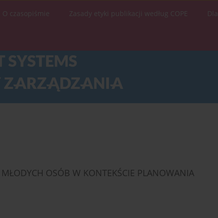
O czasopiśmie
Zasady etyki publikacji według COPE
Dl
Ć MŁODYCH OSÓB W KONTEKŚCIE PLANOWANIA