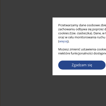
Przetwarzamy dane osobowe zbiera
zachowaniu odbywa się poprzez d
cookies (tzw. ciasteczka). Dane, w
oraz w celu monitorowania ruchu
(
więcej
).
Możesz zmienić ustawienia cookie
niektóre funkcjonalności dostępne
Zgadzam się