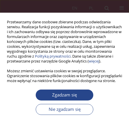
EN
PL
Przetwarzamy dane osobowe zbierane podczas odwiedzania
serwisu. Realizacja funkcji pozyskiwania informacji o użytkownikach
i ich zachowaniu odbywa się poprzez dobrowolnie wprowadzone w
formularzach informacje oraz zapisywanie w urządzeniach
końcowych plików cookies (tzw. ciasteczka). Dane, w tym pliki
cookies, wykorzystywane są w celu realizacji usług, zapewnienia
wygodnego korzystania ze strony oraz w celu monitorowania
ruchu zgodnie z
Polityką prywatności
. Dane są także zbierane i
Autor
Izabela MAZUREK
przetwarzane przez narzędzie Google Analytics (
więcej
).
Możesz zmienić ustawienia cookies w swojej przeglądarce.
ARTYKUŁ ORYGINALNY
Ograniczenie stosowania plików cookies w konfiguracji przeglądarki
może wpłynąć na niektóre funkcjonalności dostępne na stronie.
APLIKACJE MOBILNE W SEKTORZE BANKOWYM
Celina SOŁEK-BOROWSKA
,
Izabela Mazurek
Zgadzam się
NSZ 2015;10(1):261-273
DOI
:
https://doi.org/10.37055/nsz/129364
Nie zgadzam się
Statystyki
Streszczenie
Artykuł
(PDF)