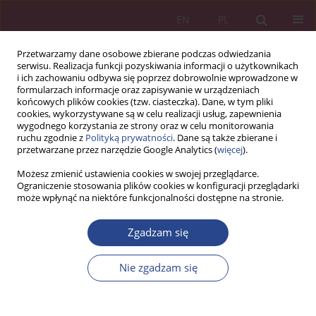
EN
PL
Przetwarzamy dane osobowe zbierane podczas odwiedzania
serwisu. Realizacja funkcji pozyskiwania informacji o użytkownikach
i ich zachowaniu odbywa się poprzez dobrowolnie wprowadzone w
formularzach informacje oraz zapisywanie w urządzeniach
końcowych plików cookies (tzw. ciasteczka). Dane, w tym pliki
cookies, wykorzystywane są w celu realizacji usług, zapewnienia
wygodnego korzystania ze strony oraz w celu monitorowania
ruchu zgodnie z
Polityką prywatności
. Dane są także zbierane i
Autor
Aleksandra Krężel
przetwarzane przez narzędzie Google Analytics (
więcej
).
Możesz zmienić ustawienia cookies w swojej przeglądarce.
Ograniczenie stosowania plików cookies w konfiguracji przeglądarki
ARTYKUŁ PRZEGLĄDOWY
może wpłynąć na niektóre funkcjonalności dostępne na stronie.
NARZĘDZIA RETORYKI WYKORZYSTYWANE DO
KIEROWANIA ZACHOWANIAMI I REAKCJAMI
Zgadzam się
KONSUMENTÓW NA RYNKU
Nie zgadzam się
Joanna Skulska
,
Aleksandra Krężel
NSZ 2020;15(2):57-86
DOI
:
https://doi.org/10.37055/nsz/132935