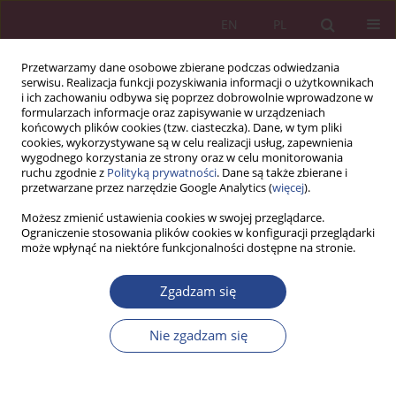
EN
PL
Przetwarzamy dane osobowe zbierane podczas odwiedzania
serwisu. Realizacja funkcji pozyskiwania informacji o użytkownikach
i ich zachowaniu odbywa się poprzez dobrowolnie wprowadzone w
formularzach informacje oraz zapisywanie w urządzeniach
końcowych plików cookies (tzw. ciasteczka). Dane, w tym pliki
cookies, wykorzystywane są w celu realizacji usług, zapewnienia
wygodnego korzystania ze strony oraz w celu monitorowania
ruchu zgodnie z
Polityką prywatności
. Dane są także zbierane i
Autor
Bohdan Korneliuk
przetwarzane przez narzędzie Google Analytics (
więcej
).
Możesz zmienić ustawienia cookies w swojej przeglądarce.
Ograniczenie stosowania plików cookies w konfiguracji przeglądarki
ARTYKUŁ ORYGINALNY
może wpłynąć na niektóre funkcjonalności dostępne na stronie.
Zagrożenie sztucznej inteligencji dla usług
szkolnictwa wyższego: analizy statystyczne w
Zgadzam się
wybranych krajach Europy Wschodniej
Nie zgadzam się
Walery Okulicz-Kozaryn
,
Bohdan Korneliuk
,
Teresa Kupczyk
,
Olga
Kalaman
,
Aleksander Jasinowski
,
Artem Artyukhov
,
Nadiia Artyukhova
,
Andriy Malovychko
,
Iurii Volk
NSZ 2023;18(4):89-104