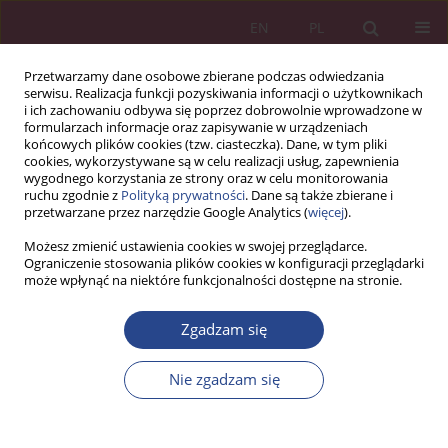
EN
PL
Przetwarzamy dane osobowe zbierane podczas odwiedzania
serwisu. Realizacja funkcji pozyskiwania informacji o użytkownikach
i ich zachowaniu odbywa się poprzez dobrowolnie wprowadzone w
formularzach informacje oraz zapisywanie w urządzeniach
końcowych plików cookies (tzw. ciasteczka). Dane, w tym pliki
cookies, wykorzystywane są w celu realizacji usług, zapewnienia
wygodnego korzystania ze strony oraz w celu monitorowania
ruchu zgodnie z
Polityką prywatności
. Dane są także zbierane i
Autor
Frederic Heliodore
przetwarzane przez narzędzie Google Analytics (
więcej
).
Możesz zmienić ustawienia cookies w swojej przeglądarce.
Ograniczenie stosowania plików cookies w konfiguracji przeglądarki
ARTYKUŁ PRZEGLĄDOWY
może wpłynąć na niektóre funkcjonalności dostępne na stronie.
ABOUT THE THEORETICAL ROOTS FOR
MANAGING THE THIRD MIDDLE ILLUSTRATION
Zgadzam się
USING COVID-19 DYNAMICS IN FRANCE
Nie zgadzam się
Alain Le Méhauté
,
Dmitrii Tayurskii
,
Frederic Heliodore
,
Nicolas Le
Méhauté
,
Philippe Riot
NSZ 2020;15(3):75-92