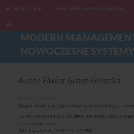
Bieżący numer
Nowoczesne Systemy Zarządzania
Autor
Elwira Gross-Gołacka
ARTYKUŁ ORYGINALNY
Praca zdalna a dobrostan pracowników – pers
Elwira Gross-Gołacka
,
Ewa Szkudlarek
,
Agnieszka Brzegowy
,
Magda
NSZ 2023;18(1):13-28
DOI
:
https://doi.org/10.37055/nsz/174980