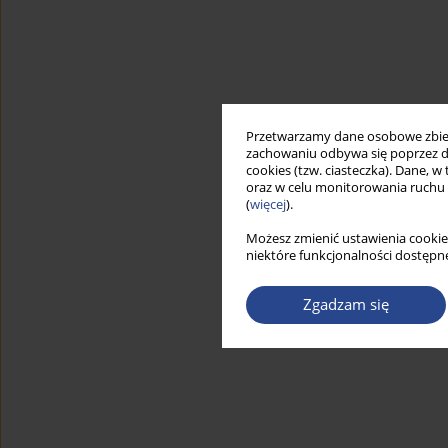
Przetwarzamy dane osobowe zbiera
zachowaniu odbywa się poprzez d
cookies (tzw. ciasteczka). Dane, w
oraz w celu monitorowania ruchu
(
więcej
).
Możesz zmienić ustawienia cookie
niektóre funkcjonalności dostępne
Zgadzam się