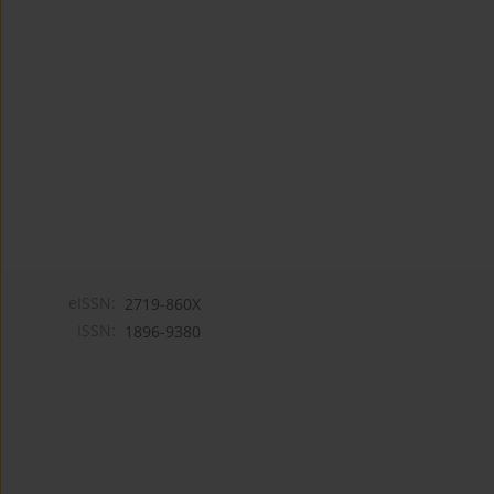
eISSN:
2719-860X
ISSN:
1896-9380