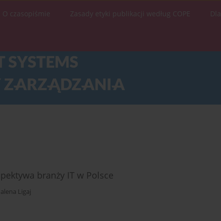
O czasopiśmie
Zasady etyki publikacji według COPE
Dl
pektywa branży IT w Polsce
lena Ligaj