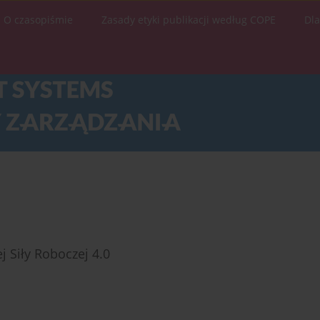
O czasopiśmie
Zasady etyki publikacji według COPE
Dl
j Siły Roboczej 4.0