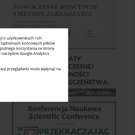
i o użytkownikach i ich
rządzeniach końcowych plików
wygodnego korzystania ze strony
z narzędzie Google Analytics
acji przeglądarki może wpłynąć na