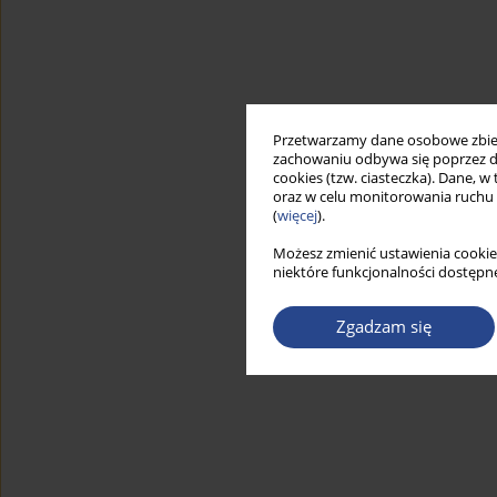
Przetwarzamy dane osobowe zbiera
zachowaniu odbywa się poprzez d
cookies (tzw. ciasteczka). Dane, w
oraz w celu monitorowania ruchu
(
więcej
).
Możesz zmienić ustawienia cookie
niektóre funkcjonalności dostępne
Zgadzam się