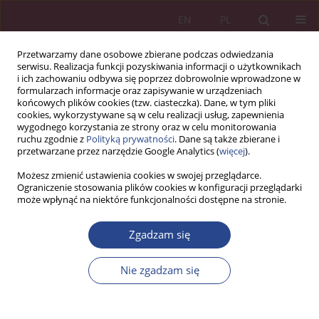
EN
PL
Przetwarzamy dane osobowe zbierane podczas odwiedzania
serwisu. Realizacja funkcji pozyskiwania informacji o użytkownikach
i ich zachowaniu odbywa się poprzez dobrowolnie wprowadzone w
formularzach informacje oraz zapisywanie w urządzeniach
końcowych plików cookies (tzw. ciasteczka). Dane, w tym pliki
cookies, wykorzystywane są w celu realizacji usług, zapewnienia
wygodnego korzystania ze strony oraz w celu monitorowania
ruchu zgodnie z
Polityką prywatności
. Dane są także zbierane i
Autor
Kamil Gemra
przetwarzane przez narzędzie Google Analytics (
więcej
).
Możesz zmienić ustawienia cookies w swojej przeglądarce.
Ograniczenie stosowania plików cookies w konfiguracji przeglądarki
ARTYKUŁ ORYGINALNY
może wpłynąć na niektóre funkcjonalności dostępne na stronie.
Dywersyfikacja źródeł kapitału przedsiębiorstw za
pośrednictwem publicznej emisji obligacji
Zgadzam się
Kamil Gemra
Nie zgadzam się
NSZ 2019;14(1):93-106
DOI
:
https://doi.org/10.37055/nsz/129543
Statystyki