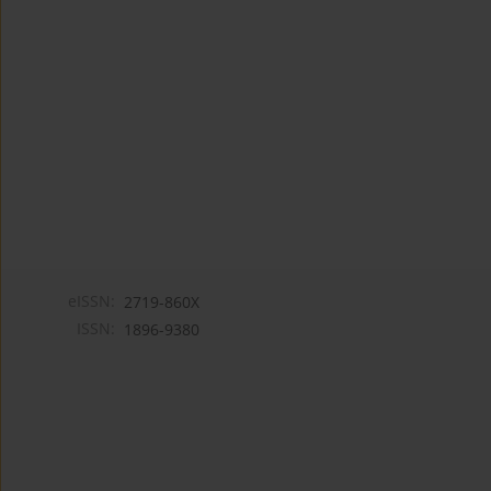
eISSN:
2719-860X
ISSN:
1896-9380