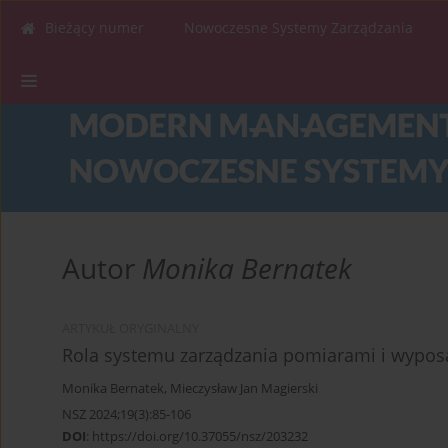
Bieżący numer
Nowoczesne Systemy Zarządzania
Autor
Monika Bernatek
ARTYKUŁ ORYGINALNY
Rola systemu zarządzania pomiarami i wyp
Monika Bernatek
,
Mieczysław Jan Magierski
NSZ 2024;19(3):85-106
DOI
:
https://doi.org/10.37055/nsz/203232