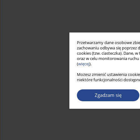
Przetwarzamy dane osobowe zbiera
zachowaniu odbywa się poprzez d
cookies (tzw. ciasteczka). Dane, w
oraz w celu monitorowania ruchu
(
więcej
).
Możesz zmienić ustawienia cookie
niektóre funkcjonalności dostępne
Zgadzam się