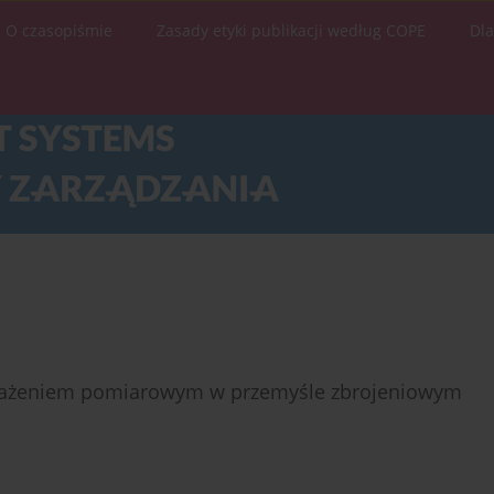
O czasopiśmie
Zasady etyki publikacji według COPE
Dl
osażeniem pomiarowym w przemyśle zbrojeniowym