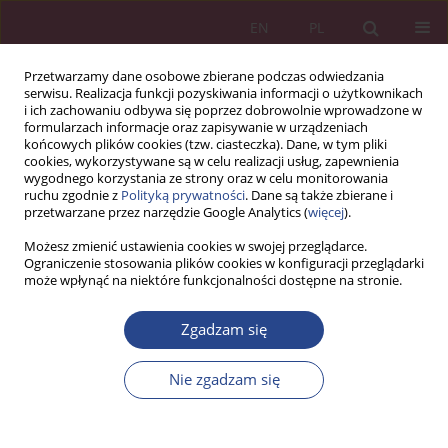
EN
PL
Przetwarzamy dane osobowe zbierane podczas odwiedzania
serwisu. Realizacja funkcji pozyskiwania informacji o użytkownikach
i ich zachowaniu odbywa się poprzez dobrowolnie wprowadzone w
formularzach informacje oraz zapisywanie w urządzeniach
końcowych plików cookies (tzw. ciasteczka). Dane, w tym pliki
cookies, wykorzystywane są w celu realizacji usług, zapewnienia
wygodnego korzystania ze strony oraz w celu monitorowania
ruchu zgodnie z
Polityką prywatności
. Dane są także zbierane i
Autor
Agnieszka BEM
przetwarzane przez narzędzie Google Analytics (
więcej
).
Możesz zmienić ustawienia cookies w swojej przeglądarce.
Ograniczenie stosowania plików cookies w konfiguracji przeglądarki
ARTYKUŁ ORYGINALNY
może wpłynąć na niektóre funkcjonalności dostępne na stronie.
DETERMINANTS OF HUMAN RESOURCE
MANAGEMENT IN HEALTH CARE INSTITUTIONS
Zgadzam się
Paulina UCIEKLAK-JEŻ
,
Agnieszka BEM
Nie zgadzam się
NSZ 2017;12(1):105-117
DOI
:
https://doi.org/10.37055/nsz/129453
Statystyki