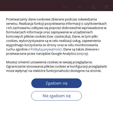
EN
PL
Przetwarzamy dane osobowe zbierane podczas odwiedzania
serwisu. Realizacja funkcji pozyskiwania informacji o użytkownikach
i ich zachowaniu odbywa się poprzez dobrowolnie wprowadzone w
formularzach informacje oraz zapisywanie w urządzeniach
końcowych plików cookies (tzw. ciasteczka). Dane, w tym pliki
cookies, wykorzystywane są w celu realizacji usług, zapewnienia
wygodnego korzystania ze strony oraz w celu monitorowania
ruchu zgodnie z
Polityką prywatności
. Dane są także zbierane i
Autor
Wiesław BARCIKOWSKI
przetwarzane przez narzędzie Google Analytics (
więcej
).
Możesz zmienić ustawienia cookies w swojej przeglądarce.
Ograniczenie stosowania plików cookies w konfiguracji przeglądarki
ARTYKUŁ PRZEGLĄDOWY
może wpłynąć na niektóre funkcjonalności dostępne na stronie.
Wykorzystanie otwartego oprogramowania w
informatycznych systemach zarządzania
Zgadzam się
Wiesław BARCIKOWSKI
Nie zgadzam się
NSZ 2012;7(1):337-347
DOI
:
https://doi.org/10.5604/18969380.1159256
Statystyki