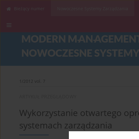
Bieżący numer
Nowoczesne Systemy Zarządzania
1/2012 vol. 7
ARTYKUŁ PRZEGLĄDOWY
Wykorzystanie otwartego op
systemach zarządzania