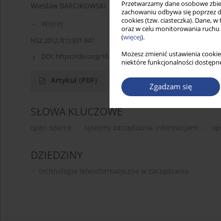
Przetwarzamy dane osobowe zbiera
1
Wiesław BARCIKOWSKI
zachowaniu odbywa się poprzez d
cookies (tzw. ciasteczka). Dane, w
Więcej
oraz w celu monitorowania ruchu
(
więcej
).
NSZ 2012;7(1):337-347
Możesz zmienić ustawienia cookie
DOI:
https://doi.org/10.5604/18969380.1159256
niektóre funkcjonalności dostępne
Artykuł
(PDF)
Zgadzam się
SŁOWA KLUCZOWE
open source
systemy zarządzania informacjami
op
DZIEDZINY
technologie teleinformatyczne w zarządzaniu