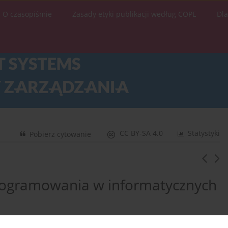
O czasopiśmie
Zasady etyki publikacji według COPE
Dl
CC BY-SA 4.0
Statystyki
Pobierz cytowanie
rogramowania w informatycznych