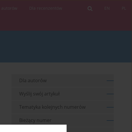
a autorów
Dla recenzentów
EN
PL
Dla autorów
Wyślij swój artykuł
Tematyka kolejnych numerów
Bieżący numer