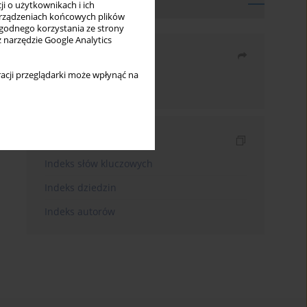
Archiwum
i o użytkownikach i ich
rządzeniach końcowych plików
wygodnego korzystania ze strony
z narzędzie Google Analytics
Udostępnij
acji przeglądarki może wpłynąć na
Wyślij mailem
Indeksy
Indeks słów kluczowych
Indeks dziedzin
Indeks autorów