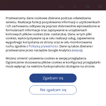
EN
PL
Przetwarzamy dane osobowe zbierane podczas odwiedzania
serwisu. Realizacja funkcji pozyskiwania informacji o użytkownikach
i ich zachowaniu odbywa się poprzez dobrowolnie wprowadzone w
formularzach informacje oraz zapisywanie w urządzeniach
końcowych plików cookies (tzw. ciasteczka). Dane, w tym pliki
cookies, wykorzystywane są w celu realizacji usług, zapewnienia
wygodnego korzystania ze strony oraz w celu monitorowania
ruchu zgodnie z
Polityką prywatności
. Dane są także zbierane i
Autor
Artem Artyukhov
przetwarzane przez narzędzie Google Analytics (
więcej
).
Możesz zmienić ustawienia cookies w swojej przeglądarce.
Ograniczenie stosowania plików cookies w konfiguracji przeglądarki
ARTYKUŁ ORYGINALNY
może wpłynąć na niektóre funkcjonalności dostępne na stronie.
Zagrożenie sztucznej inteligencji dla usług
szkolnictwa wyższego: analizy statystyczne w
Zgadzam się
wybranych krajach Europy Wschodniej
Nie zgadzam się
Walery Okulicz-Kozaryn
,
Bohdan Korneliuk
,
Teresa Kupczyk
,
Olga
Kalaman
,
Aleksander Jasinowski
,
Artem Artyukhov
,
Nadiia Artyukhova
,
Andriy Malovychko
,
Iurii Volk
NSZ 2023;18(4):89-104