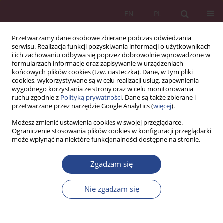
EN
PL
Przetwarzamy dane osobowe zbierane podczas odwiedzania
serwisu. Realizacja funkcji pozyskiwania informacji o użytkownikach
i ich zachowaniu odbywa się poprzez dobrowolnie wprowadzone w
formularzach informacje oraz zapisywanie w urządzeniach
końcowych plików cookies (tzw. ciasteczka). Dane, w tym pliki
cookies, wykorzystywane są w celu realizacji usług, zapewnienia
wygodnego korzystania ze strony oraz w celu monitorowania
ruchu zgodnie z
Polityką prywatności
. Dane są także zbierane i
Autor
Marcin Zieliński
przetwarzane przez narzędzie Google Analytics (
więcej
).
Możesz zmienić ustawienia cookies w swojej przeglądarce.
Ograniczenie stosowania plików cookies w konfiguracji przeglądarki
ARTYKUŁ ORYGINALNY
może wpłynąć na niektóre funkcjonalności dostępne na stronie.
Mobilna transmisja danych 5G a światłowód:
komplementarność czy substytucyjność?
Zgadzam się
Marcin Zieliński
Nie zgadzam się
NSZ 2025;20(3):45-62
DOI
:
https://doi.org/10.37055/nsz/213589
Statystyki