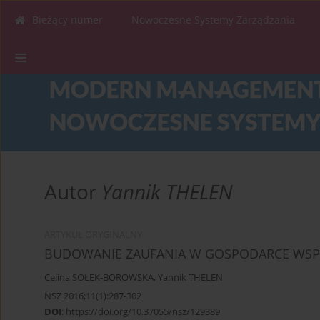
Bieżący numer
Nowoczesne Systemy Zarządzania
Autor
Yannik THELEN
ARTYKUŁ ORYGINALNY
BUDOWANIE ZAUFANIA W GOSPODARCE WSP
Celina SOŁEK-BOROWSKA
,
Yannik THELEN
NSZ 2016;11(1):287-302
DOI
:
https://doi.org/10.37055/nsz/129389