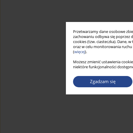
Przetwarzamy dane osobowe zbiera
zachowaniu odbywa się poprzez d
cookies (tzw. ciasteczka). Dane, w
oraz w celu monitorowania ruchu
(
więcej
).
Możesz zmienić ustawienia cookie
niektóre funkcjonalności dostępne
Zgadzam się