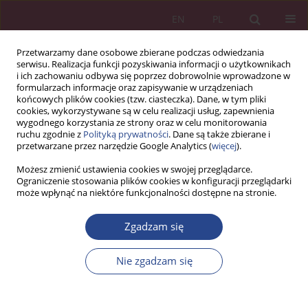
EN
PL
Przetwarzamy dane osobowe zbierane podczas odwiedzania
serwisu. Realizacja funkcji pozyskiwania informacji o użytkownikach
i ich zachowaniu odbywa się poprzez dobrowolnie wprowadzone w
formularzach informacje oraz zapisywanie w urządzeniach
końcowych plików cookies (tzw. ciasteczka). Dane, w tym pliki
cookies, wykorzystywane są w celu realizacji usług, zapewnienia
wygodnego korzystania ze strony oraz w celu monitorowania
ruchu zgodnie z
Polityką prywatności
. Dane są także zbierane i
Autor
Adam Panek
przetwarzane przez narzędzie Google Analytics (
więcej
).
Możesz zmienić ustawienia cookies w swojej przeglądarce.
Ograniczenie stosowania plików cookies w konfiguracji przeglądarki
ARTYKUŁ ORYGINALNY
może wpłynąć na niektóre funkcjonalności dostępne na stronie.
Wykorzystanie sztucznej inteligencji w procesach
HR przedsiębiorstw logistycznych
Zgadzam się
Adam Panek
Nie zgadzam się
NSZ 2024;19(3):29-40
DOI
:
https://doi.org/10.37055/nsz/203229
Statystyki