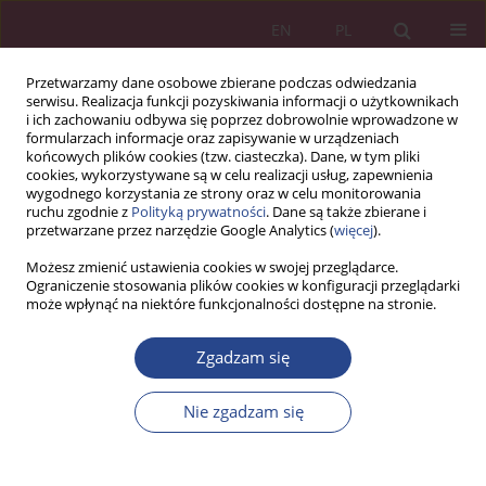
EN
PL
Przetwarzamy dane osobowe zbierane podczas odwiedzania
serwisu. Realizacja funkcji pozyskiwania informacji o użytkownikach
i ich zachowaniu odbywa się poprzez dobrowolnie wprowadzone w
formularzach informacje oraz zapisywanie w urządzeniach
końcowych plików cookies (tzw. ciasteczka). Dane, w tym pliki
cookies, wykorzystywane są w celu realizacji usług, zapewnienia
wygodnego korzystania ze strony oraz w celu monitorowania
ruchu zgodnie z
Polityką prywatności
. Dane są także zbierane i
Autor
Nadiia ARTYUKHOVA
przetwarzane przez narzędzie Google Analytics (
więcej
).
Możesz zmienić ustawienia cookies w swojej przeglądarce.
Ograniczenie stosowania plików cookies w konfiguracji przeglądarki
ARTYKUŁ ORYGINALNY
może wpłynąć na niektóre funkcjonalności dostępne na stronie.
Zagrożenie sztucznej inteligencji dla usług
szkolnictwa wyższego: analizy statystyczne w
Zgadzam się
wybranych krajach Europy Wschodniej
Nie zgadzam się
Walery Okulicz-Kozaryn
,
Bohdan Korneliuk
,
Teresa Kupczyk
,
Olga
Kalaman
,
Aleksander Jasinowski
,
Artem Artyukhov
,
Nadiia Artyukhova
,
Andriy Malovychko
,
Iurii Volk
NSZ 2023;18(4):89-104