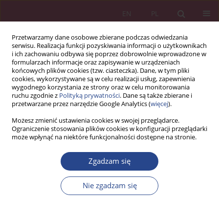
EN
PL
Przetwarzamy dane osobowe zbierane podczas odwiedzania
serwisu. Realizacja funkcji pozyskiwania informacji o użytkownikach
i ich zachowaniu odbywa się poprzez dobrowolnie wprowadzone w
formularzach informacje oraz zapisywanie w urządzeniach
końcowych plików cookies (tzw. ciasteczka). Dane, w tym pliki
cookies, wykorzystywane są w celu realizacji usług, zapewnienia
wygodnego korzystania ze strony oraz w celu monitorowania
ruchu zgodnie z
Polityką prywatności
. Dane są także zbierane i
Autor
Krzysztof LIDERMAN
przetwarzane przez narzędzie Google Analytics (
więcej
).
Możesz zmienić ustawienia cookies w swojej przeglądarce.
Ograniczenie stosowania plików cookies w konfiguracji przeglądarki
ARTYKUŁ PRZEGLĄDOWY
może wpłynąć na niektóre funkcjonalności dostępne na stronie.
O znaczeniu rzetelnego udokumentowania
systemu bezpieczeństwa informacyjnego dla
Zgadzam się
zarządzania ryzykiem informacyjnym
Nie zgadzam się
Krzysztof LIDERMAN
NSZ 2012;7(1):349-363
DOI
:
https://doi.org/10.5604/18969380.1159257