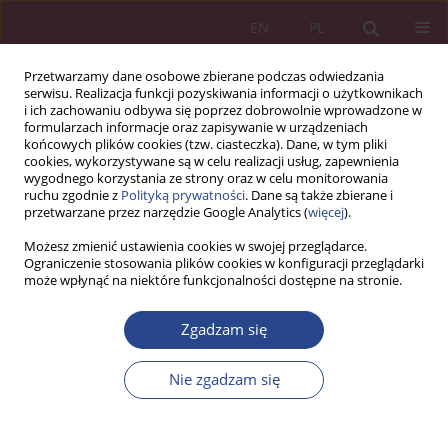
EN
PL
Przetwarzamy dane osobowe zbierane podczas odwiedzania
serwisu. Realizacja funkcji pozyskiwania informacji o użytkownikach
i ich zachowaniu odbywa się poprzez dobrowolnie wprowadzone w
formularzach informacje oraz zapisywanie w urządzeniach
końcowych plików cookies (tzw. ciasteczka). Dane, w tym pliki
cookies, wykorzystywane są w celu realizacji usług, zapewnienia
wygodnego korzystania ze strony oraz w celu monitorowania
ruchu zgodnie z
Polityką prywatności
. Dane są także zbierane i
Autor
Marta Kownacka
przetwarzane przez narzędzie Google Analytics (
więcej
).
Możesz zmienić ustawienia cookies w swojej przeglądarce.
Ograniczenie stosowania plików cookies w konfiguracji przeglądarki
ARTYKUŁ ORYGINALNY
może wpłynąć na niektóre funkcjonalności dostępne na stronie.
Bezpieczeństwo emisji obligacji na rynku
kapitałowym
Zgadzam się
Bartosz Kozicki
,
Tadeusz Waściński
,
Agnieszka Lisowska
,
Marta
Nie zgadzam się
Kownacka
NSZ 2024;19(1):101-130
DOI
:
https://doi.org/10.37055/nsz/192817
Statystyki