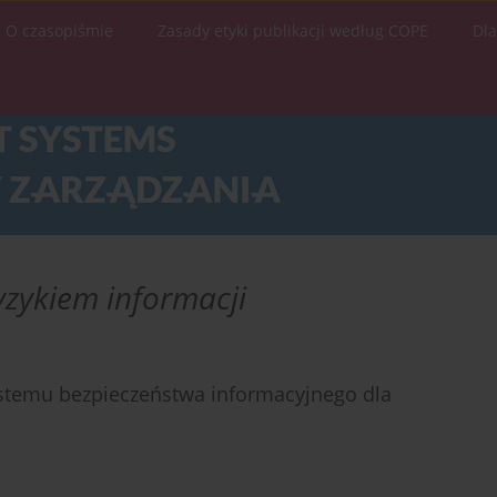
O czasopiśmie
Zasady etyki publikacji według COPE
Dl
yzykiem informacji
stemu bezpieczeństwa informacyjnego dla