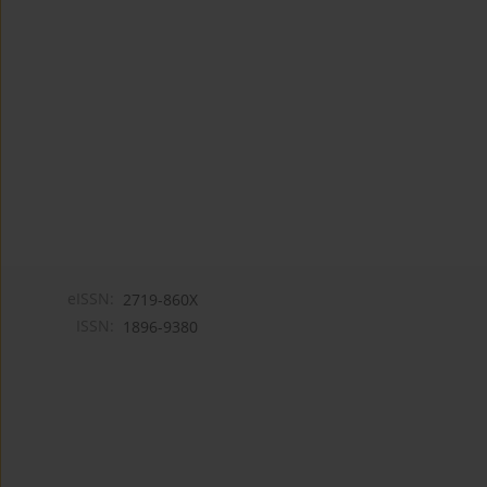
eISSN:
2719-860X
ISSN:
1896-9380