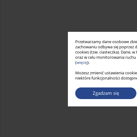
Przetwarzamy dane osobowe zbiera
zachowaniu odbywa się poprzez d
cookies (tzw. ciasteczka). Dane, w
oraz w celu monitorowania ruchu
(
więcej
).
Możesz zmienić ustawienia cookie
niektóre funkcjonalności dostępne
Zgadzam się