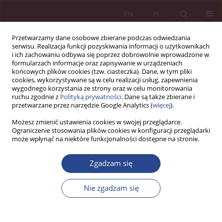
EN
PL
Przetwarzamy dane osobowe zbierane podczas odwiedzania
serwisu. Realizacja funkcji pozyskiwania informacji o użytkownikach
i ich zachowaniu odbywa się poprzez dobrowolnie wprowadzone w
formularzach informacje oraz zapisywanie w urządzeniach
końcowych plików cookies (tzw. ciasteczka). Dane, w tym pliki
cookies, wykorzystywane są w celu realizacji usług, zapewnienia
wygodnego korzystania ze strony oraz w celu monitorowania
ruchu zgodnie z
Polityką prywatności
. Dane są także zbierane i
Słowo kluczowe
zarządzanie 2.0
przetwarzane przez narzędzie Google Analytics (
więcej
).
Możesz zmienić ustawienia cookies w swojej przeglądarce.
ARTYKUŁ PRZEGLĄDOWY
Ograniczenie stosowania plików cookies w konfiguracji przeglądarki
może wpłynąć na niektóre funkcjonalności dostępne na stronie.
Zarządzanie „Pracą 2.0”
Marek ŚWIĄTKOWSKI
Zgadzam się
NSZ 2013;8(1):117-125
DOI
:
https://doi.org/10.5604/18969380.1159089
Nie zgadzam się
Statystyki
Artykuł
(PDF)