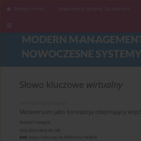
Bieżący numer
Nowoczesne Systemy Zarządzania
Słowo kluczowe
wirtualny
ARTYKUŁ PRZEGLĄDOWY
Metaversum jako koncepcja obejmującą współ
Norbert Kawęcki
NSZ 2023;18(3):99-108
DOI
:
https://doi.org/10.37055/nsz/183870