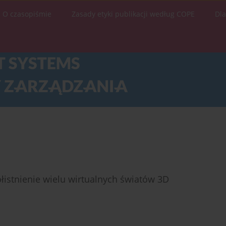
O czasopiśmie
Zasady etyki publikacji według COPE
Dl
istnienie wielu wirtualnych światów 3D