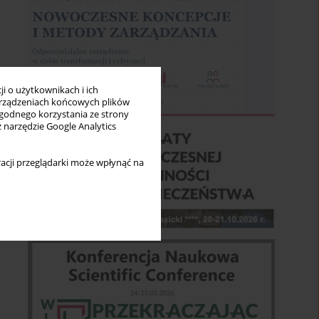
i o użytkownikach i ich
rządzeniach końcowych plików
wygodnego korzystania ze strony
z narzędzie Google Analytics
acji przeglądarki może wpłynąć na