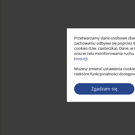
Przetwarzamy dane osobowe zbiera
zachowaniu odbywa się poprzez d
cookies (tzw. ciasteczka). Dane, w
oraz w celu monitorowania ruchu
(
więcej
).
Możesz zmienić ustawienia cookie
niektóre funkcjonalności dostępne
Zgadzam się