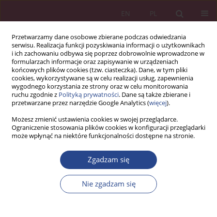
EN
PL
Przetwarzamy dane osobowe zbierane podczas odwiedzania
serwisu. Realizacja funkcji pozyskiwania informacji o użytkownikach
i ich zachowaniu odbywa się poprzez dobrowolnie wprowadzone w
formularzach informacje oraz zapisywanie w urządzeniach
końcowych plików cookies (tzw. ciasteczka). Dane, w tym pliki
cookies, wykorzystywane są w celu realizacji usług, zapewnienia
wygodnego korzystania ze strony oraz w celu monitorowania
ruchu zgodnie z
Polityką prywatności
. Dane są także zbierane i
Słowo kluczowe
przetwarzane przez narzędzie Google Analytics (
więcej
).
przedsiębiorstwo globalne
Możesz zmienić ustawienia cookies w swojej przeglądarce.
Ograniczenie stosowania plików cookies w konfiguracji przeglądarki
może wpłynąć na niektóre funkcjonalności dostępne na stronie.
ARTYKUŁ PRZEGLĄDOWY
Zgadzam się
Kontraktowe formy internacjonalizacji a rozwój
przedsiębiorstw globalnych
Nie zgadzam się
Jacek WOŹNIAK
,
Adrian FESTER
NSZ 2014;9(1):127-145
DOI
:
https://doi.org/10.5604/18969380.1159462