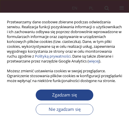
EN
PL
Przetwarzamy dane osobowe zbierane podczas odwiedzania
serwisu. Realizacja funkcji pozyskiwania informacji o użytkownikach
i ich zachowaniu odbywa się poprzez dobrowolnie wprowadzone w
formularzach informacje oraz zapisywanie w urządzeniach
końcowych plików cookies (tzw. ciasteczka). Dane, w tym pliki
cookies, wykorzystywane są w celu realizacji usług, zapewnienia
wygodnego korzystania ze strony oraz w celu monitorowania
ruchu zgodnie z
Polityką prywatności
. Dane są także zbierane i
Słowo kluczowe
przetwarzane przez narzędzie Google Analytics (
więcej
).
przedsiębiorstwa logistyczne
Możesz zmienić ustawienia cookies w swojej przeglądarce.
Ograniczenie stosowania plików cookies w konfiguracji przeglądarki
może wpłynąć na niektóre funkcjonalności dostępne na stronie.
ARTYKUŁ ORYGINALNY
Zgadzam się
Wykorzystanie sztucznej inteligencji w procesach
HR przedsiębiorstw logistycznych
Nie zgadzam się
Adam Panek
NSZ 2024;19(3):29-40
DOI
:
https://doi.org/10.37055/nsz/203229