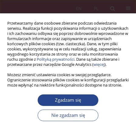
EN
PL
Przetwarzamy dane osobowe zbierane podczas odwiedzania
serwisu. Realizacja funkcji pozyskiwania informacji o użytkownikach
i ich zachowaniu odbywa się poprzez dobrowolnie wprowadzone w
formularzach informacje oraz zapisywanie w urządzeniach
końcowych plików cookies (tzw. ciasteczka). Dane, w tym pliki
cookies, wykorzystywane są w celu realizacji usług, zapewnienia
wygodnego korzystania ze strony oraz w celu monitorowania
ruchu zgodnie z
Polityką prywatności
. Dane są także zbierane i
Słowo kluczowe
proces
przetwarzane przez narzędzie Google Analytics (
więcej
).
zarządzania wiedzą
Możesz zmienić ustawienia cookies w swojej przeglądarce.
Ograniczenie stosowania plików cookies w konfiguracji przeglądarki
może wpłynąć na niektóre funkcjonalności dostępne na stronie.
ARTYKUŁ PRZEGLĄDOWY
Zgadzam się
Zarządzanie wiedzą w polskich
przedsiębiorstwach
Nie zgadzam się
Kazimierz PIOTRKOWSKI
NSZ 2012;7(1):139-152
DOI
:
https://doi.org/10.5604/18969380.1159230