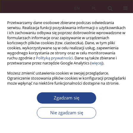
EN
PL
Przetwarzamy dane osobowe zbierane podczas odwiedzania
serwisu. Realizacja funkcji pozyskiwania informacji o użytkownikach
i ich zachowaniu odbywa się poprzez dobrowolnie wprowadzone w
formularzach informacje oraz zapisywanie w urządzeniach
końcowych plików cookies (tzw. ciasteczka). Dane, w tym pliki
cookies, wykorzystywane są w celu realizacji usług, zapewnienia
wygodnego korzystania ze strony oraz w celu monitorowania
ruchu zgodnie z
Polityką prywatności
. Dane są także zbierane i
Słowo kluczowe
polityka
przetwarzane przez narzędzie Google Analytics (
więcej
).
klimatyczna
Możesz zmienić ustawienia cookies w swojej przeglądarce.
Ograniczenie stosowania plików cookies w konfiguracji przeglądarki
może wpłynąć na niektóre funkcjonalności dostępne na stronie.
ARTYKUŁ ORYGINALNY
Zgadzam się
Cele i założenia polityki klimatycznej na rok 2030
w kontekście wdrożenia systemów
Nie zgadzam się
energetycznych
Artur Koszarek
NSZ 2024;19(2):113-127