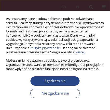
EN
PL
Przetwarzamy dane osobowe zbierane podczas odwiedzania
serwisu. Realizacja funkcji pozyskiwania informacji o użytkownikach
i ich zachowaniu odbywa się poprzez dobrowolnie wprowadzone w
formularzach informacje oraz zapisywanie w urządzeniach
końcowych plików cookies (tzw. ciasteczka). Dane, w tym pliki
cookies, wykorzystywane są w celu realizacji usług, zapewnienia
wygodnego korzystania ze strony oraz w celu monitorowania
ruchu zgodnie z
Polityką prywatności
. Dane są także zbierane i
Słowo kluczowe
organizacja
przetwarzane przez narzędzie Google Analytics (
więcej
).
zwinna
Możesz zmienić ustawienia cookies w swojej przeglądarce.
Ograniczenie stosowania plików cookies w konfiguracji przeglądarki
może wpłynąć na niektóre funkcjonalności dostępne na stronie.
ARTYKUŁ ORYGINALNY
Zgadzam się
KRYTERIUM RYZYKA W ORGANIZACJI „ZWINNEJ”
Wioletta WEREDA
,
Jacek Woźniak
Nie zgadzam się
NSZ 2015;10(1):61-87
DOI
:
https://doi.org/10.37055/nsz/129352
Statystyki