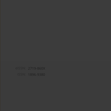
eISSN:
2719-860X
ISSN:
1896-9380