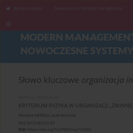
Bieżący numer
Nowoczesne Systemy Zarządzania
Słowo kluczowe
organizacja in
ARTYKUŁ ORYGINALNY
KRYTERIUM RYZYKA W ORGANIZACJI „ZWINNEJ
Wioletta WEREDA
,
Jacek Woźniak
NSZ 2015;10(1):61-87
DOI
:
https://doi.org/10.37055/nsz/129352