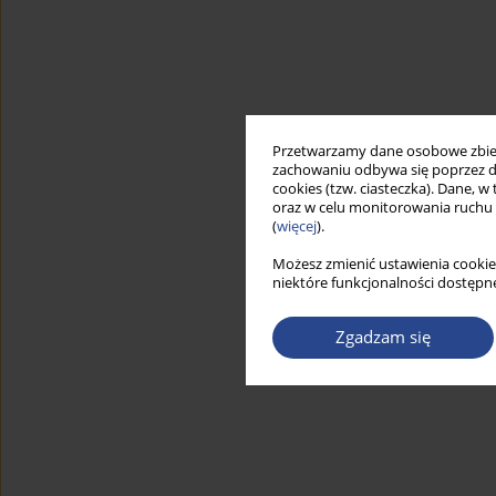
Przetwarzamy dane osobowe zbiera
zachowaniu odbywa się poprzez d
cookies (tzw. ciasteczka). Dane, w
oraz w celu monitorowania ruchu
(
więcej
).
Możesz zmienić ustawienia cookie
niektóre funkcjonalności dostępne
Zgadzam się