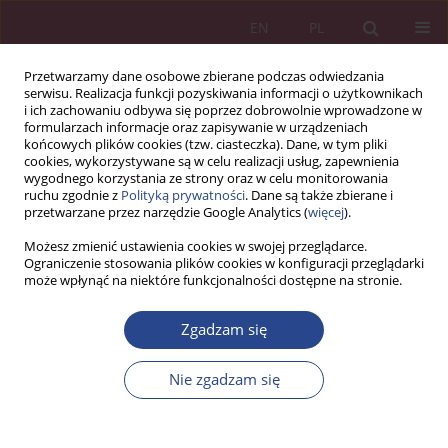
EN
PL
Przetwarzamy dane osobowe zbierane podczas odwiedzania
serwisu. Realizacja funkcji pozyskiwania informacji o użytkownikach
i ich zachowaniu odbywa się poprzez dobrowolnie wprowadzone w
formularzach informacje oraz zapisywanie w urządzeniach
końcowych plików cookies (tzw. ciasteczka). Dane, w tym pliki
cookies, wykorzystywane są w celu realizacji usług, zapewnienia
wygodnego korzystania ze strony oraz w celu monitorowania
ruchu zgodnie z
Polityką prywatności
. Dane są także zbierane i
Słowo kluczowe
obrona cywilna
przetwarzane przez narzędzie Google Analytics (
więcej
).
Możesz zmienić ustawienia cookies w swojej przeglądarce.
Ograniczenie stosowania plików cookies w konfiguracji przeglądarki
ARTYKUŁ ORYGINALNY
może wpłynąć na niektóre funkcjonalności dostępne na stronie.
Obywatel w systemie bezpieczeństwa
narodowego a obrona powszechna
Zgadzam się
Bogdan Sowa
Nie zgadzam się
NSZ 2024;19(4):109-126
DOI
:
https://doi.org/10.37055/nsz/203488
Statystyki