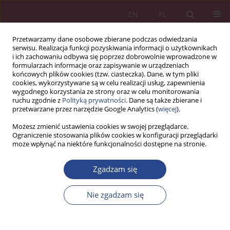
EN
PL
Przetwarzamy dane osobowe zbierane podczas odwiedzania
serwisu. Realizacja funkcji pozyskiwania informacji o użytkownikach
i ich zachowaniu odbywa się poprzez dobrowolnie wprowadzone w
formularzach informacje oraz zapisywanie w urządzeniach
końcowych plików cookies (tzw. ciasteczka). Dane, w tym pliki
cookies, wykorzystywane są w celu realizacji usług, zapewnienia
wygodnego korzystania ze strony oraz w celu monitorowania
ruchu zgodnie z
Polityką prywatności
. Dane są także zbierane i
Słowo kluczowe
koszty
przetwarzane przez narzędzie Google Analytics (
więcej
).
wdrażania strategii w Siłach
Możesz zmienić ustawienia cookies w swojej przeglądarce.
Ograniczenie stosowania plików cookies w konfiguracji przeglądarki
może wpłynąć na niektóre funkcjonalności dostępne na stronie.
ARTYKUŁ ORYGINALNY
Zgadzam się
Korzyści i koszty wdrażania strategii zarządzania
talentami we współczesnej organizacji na
Nie zgadzam się
przykładzie Sił Powietrznych RP
Małgorzata Zielińska
NSZ 2023;18(1):77-94