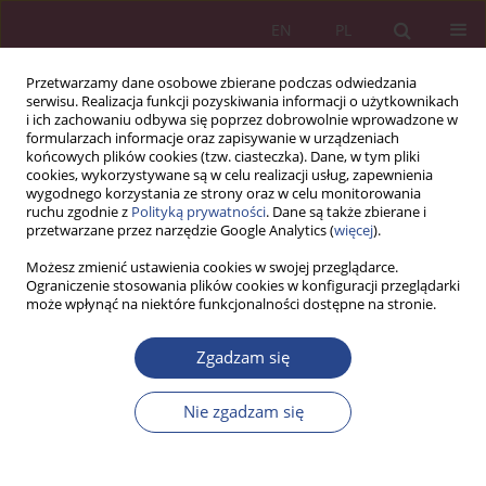
EN
PL
Przetwarzamy dane osobowe zbierane podczas odwiedzania
serwisu. Realizacja funkcji pozyskiwania informacji o użytkownikach
i ich zachowaniu odbywa się poprzez dobrowolnie wprowadzone w
formularzach informacje oraz zapisywanie w urządzeniach
końcowych plików cookies (tzw. ciasteczka). Dane, w tym pliki
cookies, wykorzystywane są w celu realizacji usług, zapewnienia
wygodnego korzystania ze strony oraz w celu monitorowania
ruchu zgodnie z
Polityką prywatności
. Dane są także zbierane i
Słowo kluczowe
emisja obligacji
przetwarzane przez narzędzie Google Analytics (
więcej
).
Możesz zmienić ustawienia cookies w swojej przeglądarce.
Ograniczenie stosowania plików cookies w konfiguracji przeglądarki
ARTYKUŁ ORYGINALNY
może wpłynąć na niektóre funkcjonalności dostępne na stronie.
Bezpieczeństwo emisji obligacji na rynku
kapitałowym
Zgadzam się
Bartosz Kozicki
,
Tadeusz Waściński
,
Agnieszka Lisowska
,
Marta
Nie zgadzam się
Kownacka
NSZ 2024;19(1):101-130
DOI
:
https://doi.org/10.37055/nsz/192817
Statystyki