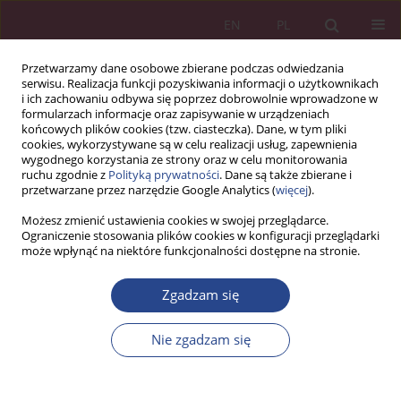
EN
PL
Przetwarzamy dane osobowe zbierane podczas odwiedzania
serwisu. Realizacja funkcji pozyskiwania informacji o użytkownikach
i ich zachowaniu odbywa się poprzez dobrowolnie wprowadzone w
formularzach informacje oraz zapisywanie w urządzeniach
końcowych plików cookies (tzw. ciasteczka). Dane, w tym pliki
cookies, wykorzystywane są w celu realizacji usług, zapewnienia
wygodnego korzystania ze strony oraz w celu monitorowania
ruchu zgodnie z
Polityką prywatności
. Dane są także zbierane i
Słowo kluczowe
cele klimatyczne
przetwarzane przez narzędzie Google Analytics (
więcej
).
Możesz zmienić ustawienia cookies w swojej przeglądarce.
Ograniczenie stosowania plików cookies w konfiguracji przeglądarki
ARTYKUŁ ORYGINALNY
może wpłynąć na niektóre funkcjonalności dostępne na stronie.
Cele i założenia polityki klimatycznej na rok 2030
w kontekście wdrożenia systemów
Zgadzam się
energetycznych
Nie zgadzam się
Artur Koszarek
NSZ 2024;19(2):113-127
DOI
:
https://doi.org/10.37055/nsz/200433