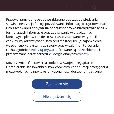
EN
PL
Przetwarzamy dane osobowe zbierane podczas odwiedzania
serwisu. Realizacja funkcji pozyskiwania informacji o użytkownikach
i ich zachowaniu odbywa się poprzez dobrowolnie wprowadzone w
formularzach informacje oraz zapisywanie w urządzeniach
końcowych plików cookies (tzw. ciasteczka). Dane, w tym pliki
cookies, wykorzystywane są w celu realizacji usług, zapewnienia
wygodnego korzystania ze strony oraz w celu monitorowania
ruchu zgodnie z
Polityką prywatności
. Dane są także zbierane i
Słowo kluczowe
Nowoczesne
przetwarzane przez narzędzie Google Analytics (
więcej
).
Koncepcje i Metody Zarządzania
Możesz zmienić ustawienia cookies w swojej przeglądarce.
Ograniczenie stosowania plików cookies w konfiguracji przeglądarki
może wpłynąć na niektóre funkcjonalności dostępne na stronie.
ARTYKUŁ PRZEGLĄDOWY
Zgadzam się
Sprawozdanie z VI Międzynarodowej Konferencji
z serii Nowoczesne Koncepcje i Metody
Nie zgadzam się
Zarządzania
Wioletta WEREDA
NSZ 2017;12(1):329-331