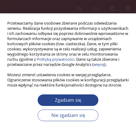
EN
PL
Przetwarzamy dane osobowe zbierane podczas odwiedzania
serwisu. Realizacja funkcji pozyskiwania informacji o użytkownikach
i ich zachowaniu odbywa się poprzez dobrowolnie wprowadzone w
formularzach informacje oraz zapisywanie w urządzeniach
końcowych plików cookies (tzw. ciasteczka). Dane, w tym pliki
cookies, wykorzystywane są w celu realizacji usług, zapewnienia
wygodnego korzystania ze strony oraz w celu monitorowania
ruchu zgodnie z
Polityką prywatności
. Dane są także zbierane i
1/2023 vol. 18
przetwarzane przez narzędzie Google Analytics (
więcej
).
Możesz zmienić ustawienia cookies w swojej przeglądarce.
ARTYKUŁ PRZEGLĄDOWY
Ograniczenie stosowania plików cookies w konfiguracji przeglądarki
może wpłynąć na niektóre funkcjonalności dostępne na stronie.
Obecna sytuacja ekonomiczna
Zgadzam się
w Polsce
Nie zgadzam się
1
Norbert Kawęcki
Więcej