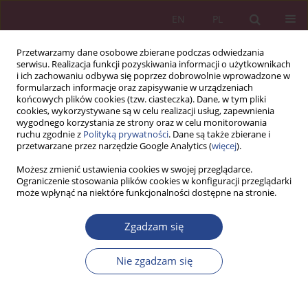
EN
PL
Przetwarzamy dane osobowe zbierane podczas odwiedzania
serwisu. Realizacja funkcji pozyskiwania informacji o użytkownikach
i ich zachowaniu odbywa się poprzez dobrowolnie wprowadzone w
formularzach informacje oraz zapisywanie w urządzeniach
końcowych plików cookies (tzw. ciasteczka). Dane, w tym pliki
cookies, wykorzystywane są w celu realizacji usług, zapewnienia
wygodnego korzystania ze strony oraz w celu monitorowania
ruchu zgodnie z
Polityką prywatności
. Dane są także zbierane i
1/2025 vol. 20
przetwarzane przez narzędzie Google Analytics (
więcej
).
Możesz zmienić ustawienia cookies w swojej przeglądarce.
ARTYKUŁ ORYGINALNY
Ograniczenie stosowania plików cookies w konfiguracji przeglądarki
może wpłynąć na niektóre funkcjonalności dostępne na stronie.
Zmiany uposażeń w resorcie
Zgadzam się
obrony narodowej – symulacja
Nie zgadzam się
1
Bartosz Kozicki
Więcej