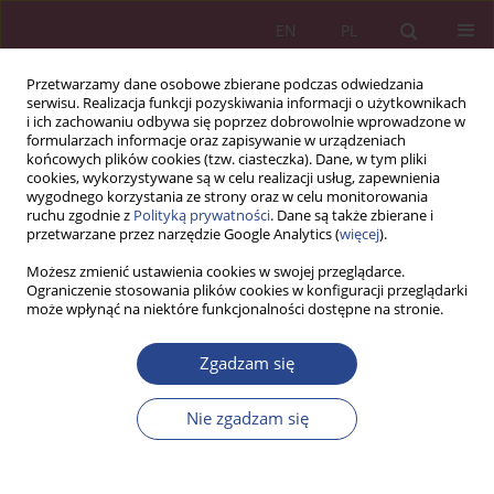
EN
PL
Przetwarzamy dane osobowe zbierane podczas odwiedzania
serwisu. Realizacja funkcji pozyskiwania informacji o użytkownikach
i ich zachowaniu odbywa się poprzez dobrowolnie wprowadzone w
formularzach informacje oraz zapisywanie w urządzeniach
końcowych plików cookies (tzw. ciasteczka). Dane, w tym pliki
cookies, wykorzystywane są w celu realizacji usług, zapewnienia
wygodnego korzystania ze strony oraz w celu monitorowania
ruchu zgodnie z
Polityką prywatności
. Dane są także zbierane i
Autor
Marcin Zieliński
przetwarzane przez narzędzie Google Analytics (
więcej
).
Możesz zmienić ustawienia cookies w swojej przeglądarce.
Ograniczenie stosowania plików cookies w konfiguracji przeglądarki
ARTYKUŁ ORYGINALNY
może wpłynąć na niektóre funkcjonalności dostępne na stronie.
Mobilna transmisja danych 5G a światłowód:
komplementarność czy substytucyjność?
Zgadzam się
Marcin Zieliński
Nie zgadzam się
NSZ 2025;20(3):45-62
DOI
:
https://doi.org/10.37055/nsz/213589
Statystyki