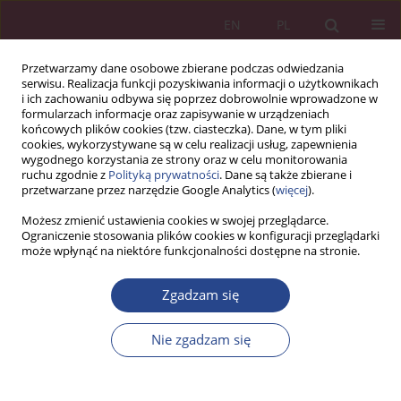
EN
PL
Przetwarzamy dane osobowe zbierane podczas odwiedzania
serwisu. Realizacja funkcji pozyskiwania informacji o użytkownikach
i ich zachowaniu odbywa się poprzez dobrowolnie wprowadzone w
formularzach informacje oraz zapisywanie w urządzeniach
końcowych plików cookies (tzw. ciasteczka). Dane, w tym pliki
cookies, wykorzystywane są w celu realizacji usług, zapewnienia
wygodnego korzystania ze strony oraz w celu monitorowania
ruchu zgodnie z
Polityką prywatności
. Dane są także zbierane i
Autor
Karol Rechman
przetwarzane przez narzędzie Google Analytics (
więcej
).
Możesz zmienić ustawienia cookies w swojej przeglądarce.
Ograniczenie stosowania plików cookies w konfiguracji przeglądarki
ARTYKUŁ ORYGINALNY
może wpłynąć na niektóre funkcjonalności dostępne na stronie.
Strategiczne zarządzanie innowacjami w branży
IT: rola chmury obliczeniowej i sztucznej
Zgadzam się
inteligencji w przyspieszeniu rozwoju i wdrażaniu
nowych produktów
Nie zgadzam się
Tomasz Pilewicz
,
Karol Rechman
NSZ 2025;20(4):99-114