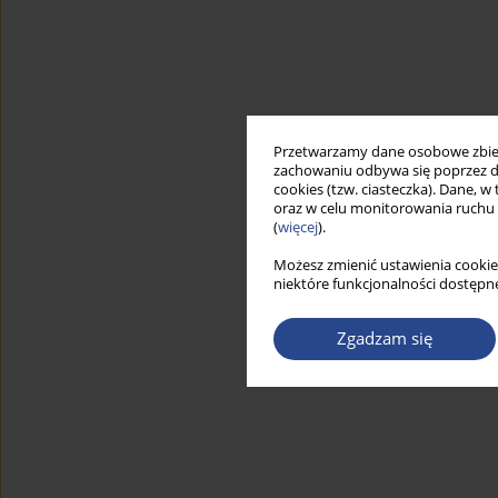
Przetwarzamy dane osobowe zbiera
zachowaniu odbywa się poprzez d
cookies (tzw. ciasteczka). Dane, w
oraz w celu monitorowania ruchu
(
więcej
).
Możesz zmienić ustawienia cookie
niektóre funkcjonalności dostępne
Zgadzam się