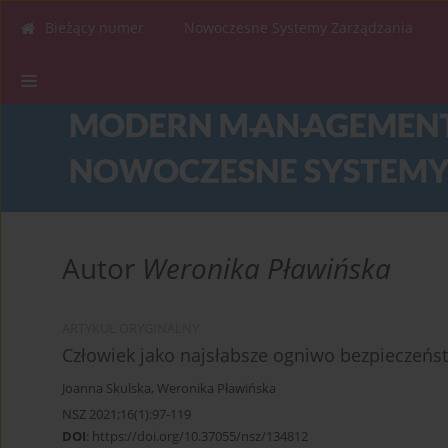
Bieżący numer
Nowoczesne Systemy Zarządzania
Autor
Weronika Pławińska
ARTYKUŁ ORYGINALNY
Człowiek jako najsłabsze ogniwo bezpieczeńs
Joanna Skulska
,
Weronika Pławińska
NSZ 2021;16(1):97-119
DOI
:
https://doi.org/10.37055/nsz/134812