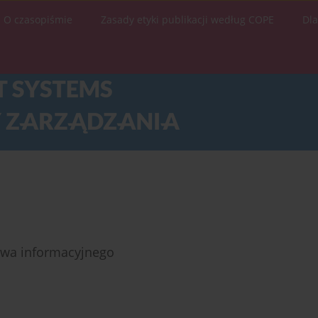
O czasopiśmie
Zasady etyki publikacji według COPE
Dl
twa informacyjnego