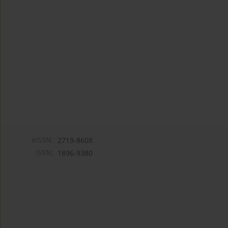
eISSN:
2719-860X
ISSN:
1896-9380