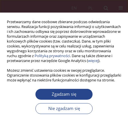
EN
PL
Przetwarzamy dane osobowe zbierane podczas odwiedzania
serwisu. Realizacja funkcji pozyskiwania informacji o użytkownikach
i ich zachowaniu odbywa się poprzez dobrowolnie wprowadzone w
formularzach informacje oraz zapisywanie w urządzeniach
końcowych plików cookies (tzw. ciasteczka). Dane, w tym pliki
cookies, wykorzystywane są w celu realizacji usług, zapewnienia
wygodnego korzystania ze strony oraz w celu monitorowania
ruchu zgodnie z
Polityką prywatności
. Dane są także zbierane i
Autor
Róża Ogonowska
przetwarzane przez narzędzie Google Analytics (
więcej
).
Możesz zmienić ustawienia cookies w swojej przeglądarce.
Ograniczenie stosowania plików cookies w konfiguracji przeglądarki
ARTYKUŁ ORYGINALNY
może wpłynąć na niektóre funkcjonalności dostępne na stronie.
SYSTEM ZARZĄDZANIA BHP WG NORMY PN-N-
18001
Zgadzam się
Henryk POPIEL
,
Róża Ogonowska
Nie zgadzam się
NSZ 2015;10(1):235-247
DOI
:
https://doi.org/10.37055/nsz/129362
Statystyki