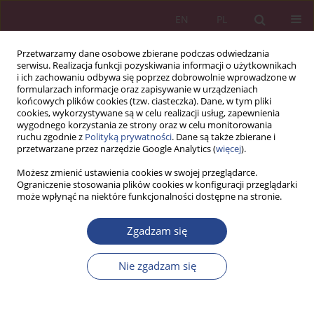
EN
PL
Przetwarzamy dane osobowe zbierane podczas odwiedzania
serwisu. Realizacja funkcji pozyskiwania informacji o użytkownikach
i ich zachowaniu odbywa się poprzez dobrowolnie wprowadzone w
formularzach informacje oraz zapisywanie w urządzeniach
końcowych plików cookies (tzw. ciasteczka). Dane, w tym pliki
cookies, wykorzystywane są w celu realizacji usług, zapewnienia
wygodnego korzystania ze strony oraz w celu monitorowania
ruchu zgodnie z
Polityką prywatności
. Dane są także zbierane i
Autor
Adrian FESTER
przetwarzane przez narzędzie Google Analytics (
więcej
).
Możesz zmienić ustawienia cookies w swojej przeglądarce.
ARTYKUŁ PRZEGLĄDOWY
Ograniczenie stosowania plików cookies w konfiguracji przeglądarki
może wpłynąć na niektóre funkcjonalności dostępne na stronie.
Rozwój firmy Google Inc. z wykorzystaniem
kontraktowych form internacjonalizacji
Zgadzam się
Jacek WOŹNIAK
,
Adrian FESTER
NSZ 2014;9(1):147-166
Nie zgadzam się
DOI
:
https://doi.org/10.5604/18969380.1159463
Statystyki