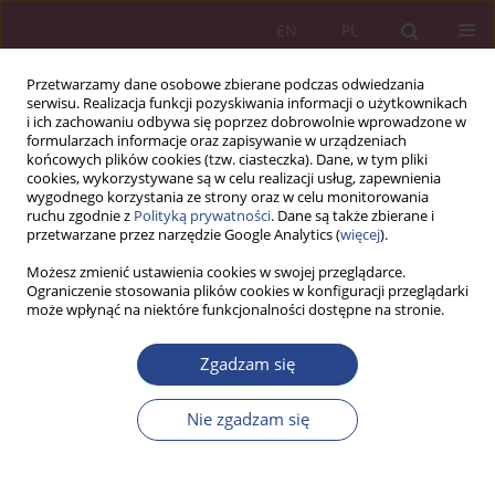
EN
PL
Przetwarzamy dane osobowe zbierane podczas odwiedzania
serwisu. Realizacja funkcji pozyskiwania informacji o użytkownikach
i ich zachowaniu odbywa się poprzez dobrowolnie wprowadzone w
formularzach informacje oraz zapisywanie w urządzeniach
końcowych plików cookies (tzw. ciasteczka). Dane, w tym pliki
cookies, wykorzystywane są w celu realizacji usług, zapewnienia
wygodnego korzystania ze strony oraz w celu monitorowania
ruchu zgodnie z
Polityką prywatności
. Dane są także zbierane i
Autor
Eleni ARAVOPOULOU
przetwarzane przez narzędzie Google Analytics (
więcej
).
Możesz zmienić ustawienia cookies w swojej przeglądarce.
Ograniczenie stosowania plików cookies w konfiguracji przeglądarki
ARTYKUŁ PRZEGLĄDOWY
może wpłynąć na niektóre funkcjonalności dostępne na stronie.
ZMIANA ORGANIZACYJNA – PRZEGLĄD TEORII I
KONCEPCJI
Zgadzam się
Eleni ARAVOPOULOU
Nie zgadzam się
NSZ 2015;10(1):19-32
DOI
:
https://doi.org/10.37055/nsz/129349
Statystyki