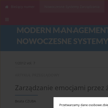
Bieżący numer
Nowoczesne Systemy Zarządzania
1/2012 vol. 7
ARTYKUŁ PRZEGLĄDOWY
Zarządzanie emocjami przez ż
Beata CZUBA
Przetwarzamy dane osobowe zbiera