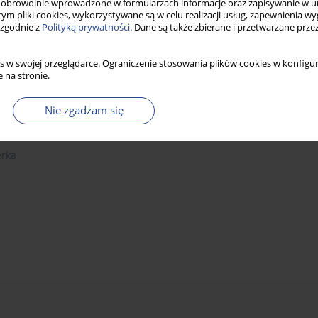
obrowolnie wprowadzone w formularzach informacje oraz zapisywanie w u
 tym pliki cookies, wykorzystywane są w celu realizacji usług, zapewnienia 
 zgodnie z
Polityką prywatności
. Dane są także zbierane i przetwarzane prze
s w swojej przeglądarce. Ograniczenie stosowania plików cookies w konfigur
 na stronie.
Nie zgadzam się
erka