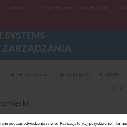
O czasopiśmie
Zasady etyki publikacji według COPE
Dl
CC BY-SA 4.0
Statystyki
Pobierz cytowanie
ołnierki
ne podczas odwiedzania serwisu. Realizacja funkcji pozyskiwania informacj