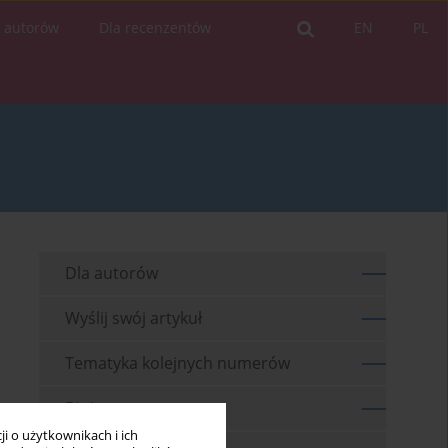
a autorów
Dla recenzentów
EN
PL
Dla autorów
Wyślij swój artykuł
Tematyka kolejnych numerów
Bieżący numer
i o użytkownikach i ich