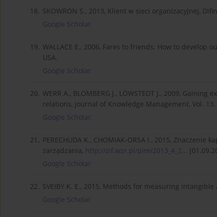
18.
SKOWRON S., 2013, Klient w sieci organizacyjnej, Difi
Google Scholar
19.
WALLACE E., 2006, Fares to friends; How to develop ou
USA.
Google Scholar
20.
WERR A., BLOMBERG J., LӦWSTEDT J., 2009, Gaining e
relations, Journal of Knowledge Management, Vol. 13, 
Google Scholar
21.
PERECHUDA K., CHOMIAK-ORSA I., 2015, Znaczenie kap
zarządzania,
http://zif.wzr.pl/pim/2013_4_2...
[01.09.2
Google Scholar
22.
SVEIBY K. E., 2015, Methods for measuring intangible
Google Scholar