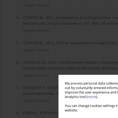
Google Scholar
4.
CZAKON W., 2011, Kompetencje przedsiębiorstwa – relac
kierowniczej, Zeszyty Naukowe nr 187, Wyd. UE w Poz
Google Scholar
5.
CZAKON W., 2012, Sieci w zarządzaniu strategicznym,
Google Scholar
6.
DANIELAK W., 2012, Kształtowanie kapitału relacyjn
Uniwersytetu Ekonomicznego we Wrocławiu, Wrocław
Google Scholar
We process personal data collected
7.
DWOJACKI P., NOGALSKI B., 1998, Tworzenie struktur s
out by voluntarily entered informa
improve the user experience and t
przedsiębiorstwa, „Przegląd Organizacji”, nr 4.
Analytics tool (
more
).
Google Scholar
You can change cookies settings in
website.
8.
FORD D., BERTHON P., BROWN S., GADDE L. E., HAKANS