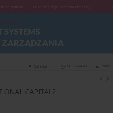
ut the Journal
Principles of publication ethics by COPE
F
CC BY-SA 4.0
Stats
Get citation
IONAL CAPITAL?