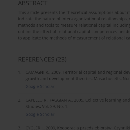
ABSTRACT
This article presents the theoretical assumptions about me
indicate the nature of inter-organizational relationships,
methods and tools to measure relational capital including
outline the effect of relational capital competences need
to applicate the methods of measurement of relational ca
REFERENCES
(23)
1.
CAMAGNI R., 2009, Territorial capital and regional de
growth and development theories, Masachusetts, Nor
Google Scholar
2.
CAPELLO R., FAGGIAN A., 2005, Collective learning and 
Studies, Vol. 39. No. 1.
Google Scholar
3.
CYGLER J., 2009, Kooperacja przedsiębiorstw. Czynnik