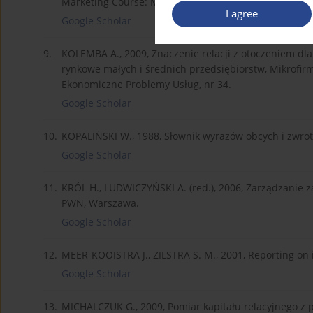
Marketing Course: Managing in complex networks, Wil
I agree
Google Scholar
9.
KOLEMBA A., 2009, Znaczenie relacji z otoczeniem dl
rynkowe małych i średnich przedsiębiorstw, Mikrofir
Ekonomiczne Problemy Usług, nr 34.
Google Scholar
10.
KOPALIŃSKI W., 1988, Słownik wyrazów obcych i zwr
Google Scholar
11.
KRÓL H., LUDWICZYŃSKI A. (red.), 2006, Zarządzanie z
PWN, Warszawa.
Google Scholar
12.
MEER-KOOISTRA J., ZILSTRA S. M., 2001, Reporting on in
Google Scholar
13.
MICHALCZUK G., 2009, Pomiar kapitału relacyjnego z