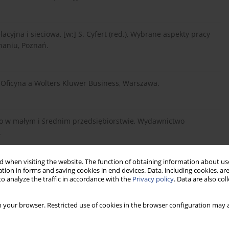
yjna i sieciowa, [w:] S. Cyfert (red.), Wybrane aspekty pracy
naniu, Poznań.
 Oficyna a Wolters Kluwer Business, Warszawa.
ego w małym i średnim przedsiębiorstwie, Wydawnictwo
.
 when visiting the website. The function of obtaining information about use
ieciowych jako wynik restrukturyzacji scentralizowanego
tion in forms and saving cookies in end devices. Data, including cookies, are
o analyze the traffic in accordance with the
Privacy policy
. Data are also co
 your browser. Restricted use of cookies in the browser configuration may a
SON H., NAUDE P., RITTER T., SNEHOTA I., 2002, The Business