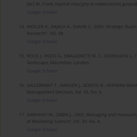
[w:] M. Cisek, Kapitał relacyjny w nowoczesnej gosp
Google Scholar
14.
MOLLER K., RAJALA A., SVAHN S., 2005, Strategic Busi
Research”, Vol. 58.
Google Scholar
15.
ROOS J., ROOS G., DRAGONETTI N. C., EDVINSSON L.,199
landscape, Macmillan, London.
Google Scholar
16.
SALLEBRANT T., HANSEN J., BONTIS N., HOFMAN-BANG P.
Management Decision, Vol. 45, No. 9.
Google Scholar
17.
SAWHNEY M., ZABIN J., 2002, Managing and measuring
of Marketing Science”, Vol. 30, No. 4.
Google Scholar