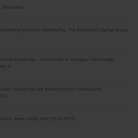
n, Warszawa.
tstanding business relationship, The Relational Capital Group,
xternal knowledge - boundaries in managers’ knowledge
No. 6.
itału relacyjnego we współczesnych koncepcjach
015]
 assets, www.sveiby.com [15.09.2015]