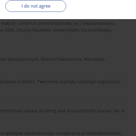
ey, Ney York.
I do not agree
a małych i średnich przedsiębiorstw, [w:] Uwarunkowania
ma 2009, Zeszyty Naukowe Uniwersytetu Szczecińskiego,
otów obcojęzycznych, Wiedza Powszechna, Warszawa.
asobami ludzkimi. Tworzenie kapitału ludzkiego organizacji,
tellectual capital, Auditing and Accountability Journal, No. 4.
 perspektywy wewnętrznego zarządzania przedsiębiorstwem,